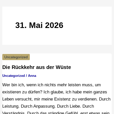
Zum
Inhalt
springen
31. Mai 2026
Die
Uncategorized
Rückkehr
Die Rückkehr aus der Wüste
aus
Uncategorized
/
Anna
der
Wer bin ich, wenn ich nichts mehr leisten muss, um
Wüste
existieren zu dürfen? Ich glaube, ich habe mein ganzes
Leben versucht, mir meine Existenz zu verdienen. Durch
Leistung. Durch Anpassung. Durch Liebe. Durch
Verständnis. Durch das ständige Gefühl, erst etwas sein