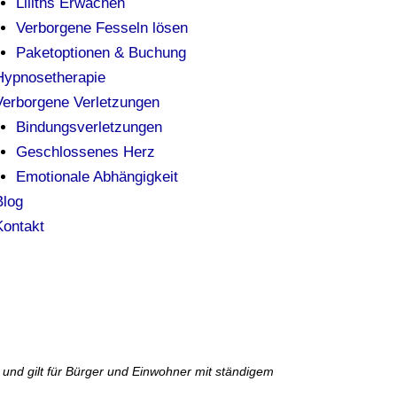
Liliths Erwachen
Verborgene Fesseln lösen
Paketoptionen & Buchung
Hypnosetherapie
Verborgene Verletzungen
Bindungsverletzungen
Geschlossenes Herz
Emotionale Abhängigkeit
Blog
Kontakt
Consent
Consent
Consent
Consent
Consent
Consent
t und gilt für Bürger und Einwohner mit ständigem
to
to
to
to
to
to