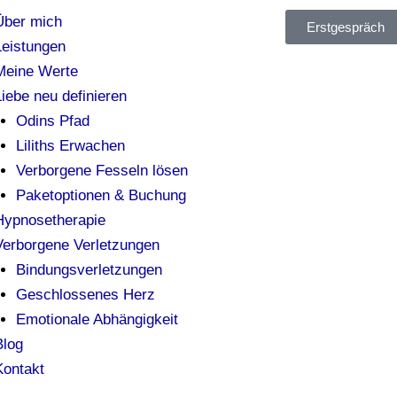
Über mich
Erstgespräch
Leistungen
Meine Werte
Liebe neu definieren
Odins Pfad
Liliths Erwachen
Verborgene Fesseln lösen
Paketoptionen & Buchung
Hypnosetherapie
Verborgene Verletzungen
Bindungsverletzungen
Geschlossenes Herz
Emotionale Abhängigkeit
Blog
Kontakt