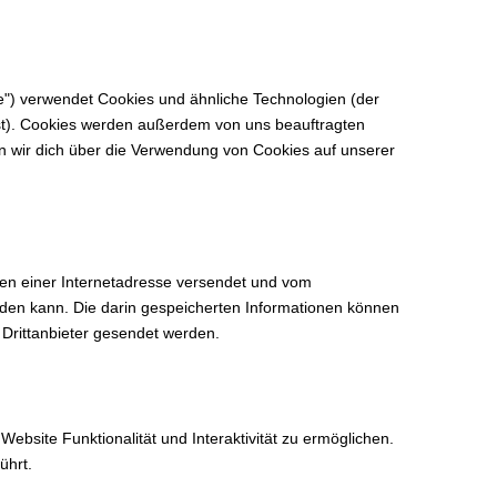
service
service
service
service
service
service
complianz
google-
google-
facebook
paypal
sonstiges
fonts
maps
e") verwendet Cookies und ähnliche Technologien (der
st). Cookies werden außerdem von uns beauftragten
en wir dich über die Verwendung von Cookies auf unserer
iten einer Internetadresse versendet und vom
en kann. Die darin gespeicherten Informationen können
Drittanbieter gesendet werden.
ebsite Funktionalität und Interaktivität zu ermöglichen.
ührt.